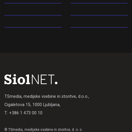
Rock
Pop
Narodnozabavna
ExYu
glasba
Elektronska glasba
Klasična glasba
TSmedia, medijske vsebine in storitve, d.o.o.,
Cigaletova 15, 1000 Ljubljana,
T: +386 1 473 00 10
© TSmedia, medijske vsebine in storitve, d. o. o.