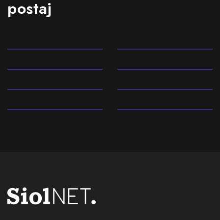
postaj
80s
90s
Rock
Pop
Narodnozabavna
ExYu
glasba
Elektronska glasba
Klasična glasba