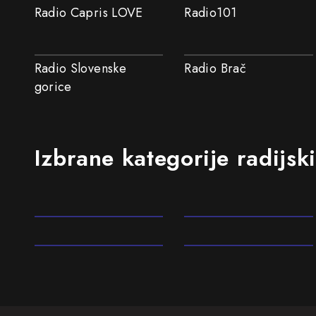
Radio Capris LOVE
Radio101
Radio Slovenske
Radio Brač
gorice
Izbrane kategorije radijsk
80s
90s
Elektronska
Klasična glasba
glasba