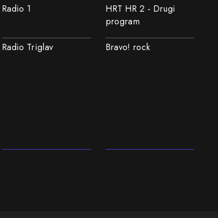
Radio 1
HRT HR 2 - Drugi
program
Radio Triglav
Bravo! rock
Narodnozabavna
ExYu
glasba